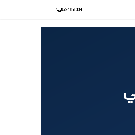
0594851334
راسلنا واتساب