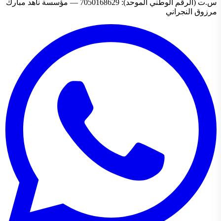
س.ت (الرقم الوطني الموحد): 7050168629 — مؤسسة ناهد مبارك
مرزوق النجراني