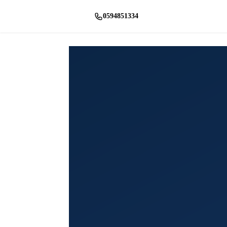
0594851334
راسلنا واتساب