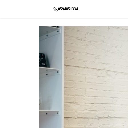
0594851334
راسلنا واتساب