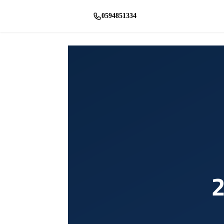
0594851334
راسلنا واتساب