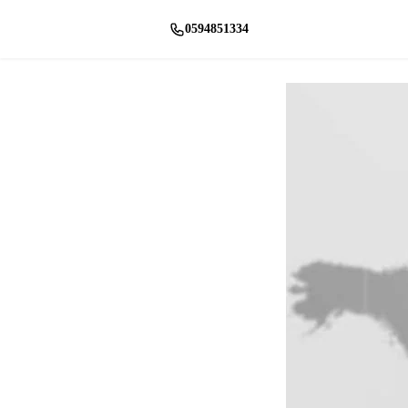
0594851334
راسلنا واتساب