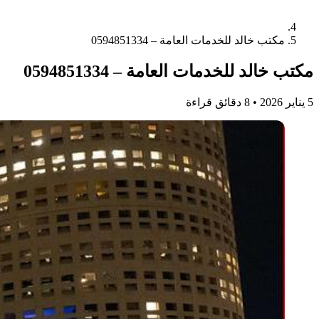
مكتب خالد للخدمات العامة – 0594851334
مكتب خالد للخدمات العامة – 0594851334
5 يناير 2026
•
8 دقائق قراءة