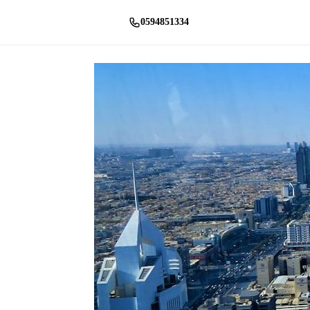
0594851334
راسلنا واتساب