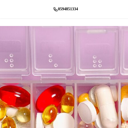
0594851334
راسلنا واتساب