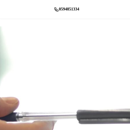
0594851334
راسلنا واتساب