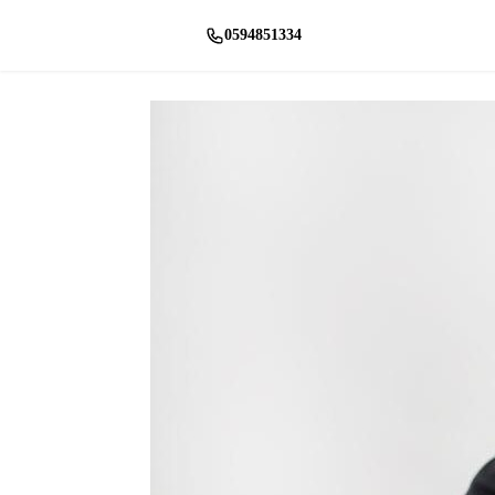
0594851334
راسلنا واتساب