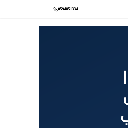
0594851334
راسلنا واتساب