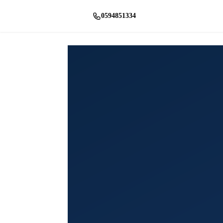
0594851334
راسلنا واتساب