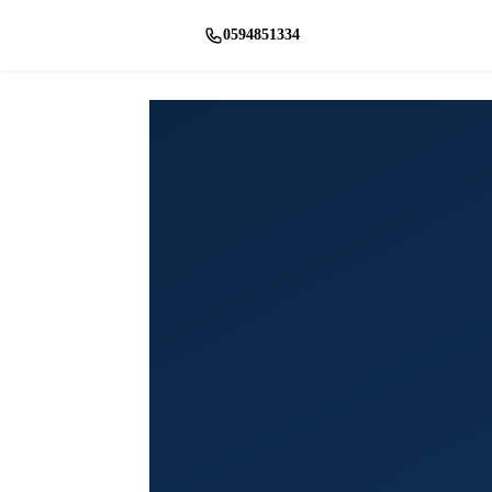
0594851334
راسلنا واتساب