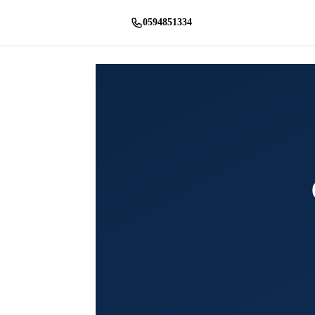
0594851334
راسلنا واتساب